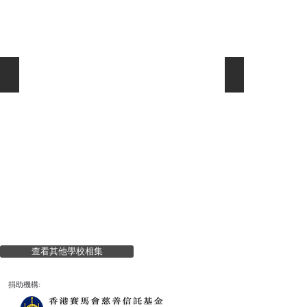
聖公會何澤芸小學 4E 梁瑋浩
聖公會何澤芸小
查看其他學校相集
捐助機構: