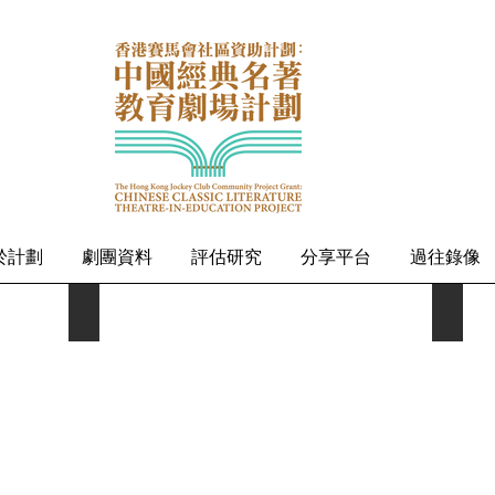
於計劃
劇團資料
評估研究
分享平台
過往錄像
秀明小學 6E 司徒國強
秀明小