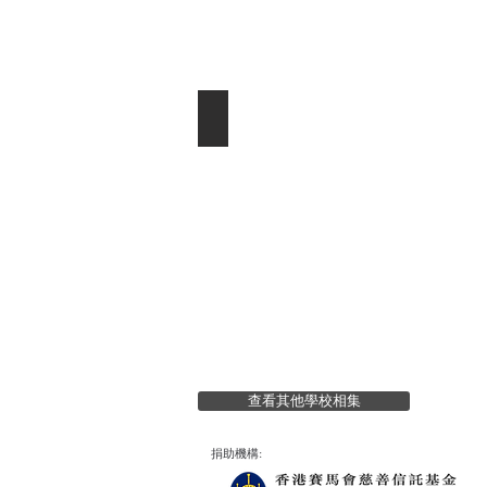
秀明小學 6A 李首男
查看其他學校相集
捐助機構: