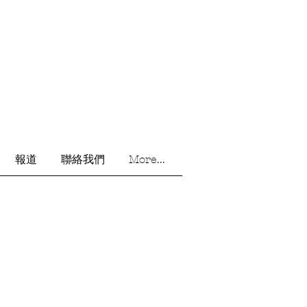
報道
聯絡我們
More...
學 5D 許怡彤