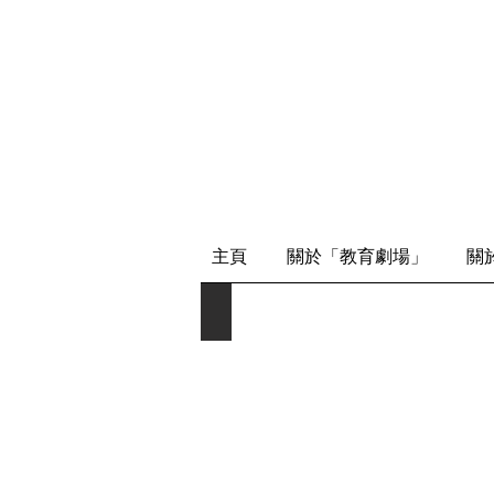
主頁
關於「教育劇場」
關
秀明小學 6B 梁政傲